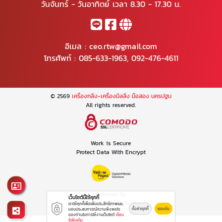
วันจันทร์ - วันอาทิตย์ เวลา 8.30 - 17.30 น.
อีเมล :
ceo.rtw@gmail.com
โทรศัพท์ :
085-633-1963
,
092-476-4611
© 2569
เครื่องกลึง-เครื่องมิลลิ่ง มือสอง นครปฐม
All rights reserved.
Work is Secure
Protect Data With Encrypt
Powered By
เว็บไซต์นี้ใช้คุกกี้
Thailand YellowPages
เราใช้คุกกี้เพื่อเพิ่มประสิทธิภาพและ
ตั้งค่าคุกกี้
ยอมรับ
มอบประสบการณ์ความพึงพอใจ
ของท่านในการใช้งานเว็บไซต์
เรียน
รู้เพิ่มเติม