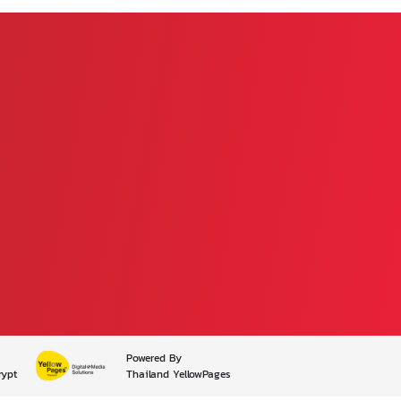
Powered By
rypt
Thailand YellowPages