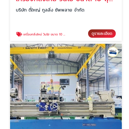
บริษัท ตี๋ใหญ่ ทูลลิ่ง ซัพพลาย จำกัด
ดูรายละเอียด
เครื่องกลึงใหม่ วินโฮ ขนาด 10 ฟุต นครปฐม