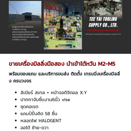
ขายเครื่องมิลลิ่งมือสอง นำเข้าไต้หวัน M2-M5
พร้อมของแถม และบริการขนส่ง ติดตั้ง เทรนนิ่งเครื่องมิลลิ่
ง ครบวงจร
ลิเนียร์ สเกล + หน้าจอดิจิตอล X:Y
ปากกาจับชิ้นงาน6นิ้ว vise
ชุดคอเรต
แคมป์ปิ้งคิต 58 ชิ้น
หลอดไฟ HALOGENT
ออโต้ ซ้าย-ขวา