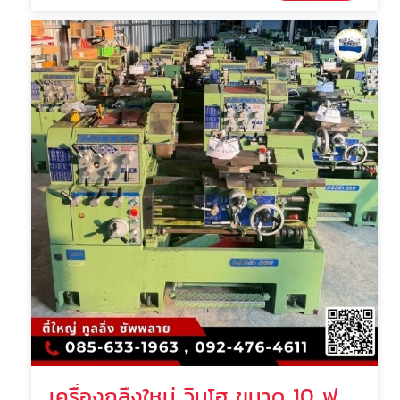
เครื่องกลึงใหม่ วินโฮ ขนาด 10 ฟุต นครปฐม