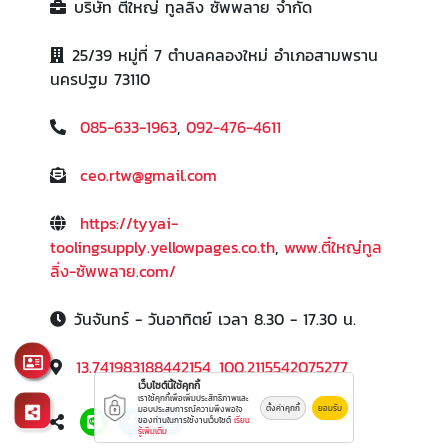
บริษัท ตี๋ใหญ่ ทูลลิ่ง ซัพพลาย จำกัด
25/39 หมู่ที่ 7 ตำบลคลองใหม่ อำเภอสามพราน
นครปฐม 73110
085-633-1963
,
092-476-4611
ceo.rtw@gmail.com
https://tyyai-
toolingsupply.yellowpages.co.th
,
www.ตี๋ใหญ่ทูล
ลิ่ง-ซัพพลาย.com/
วันจันทร์ - วันอาทิตย์ เวลา 8.30 - 17.30 น.
13.741983188442154, 100.2115542075277
เว็บไซต์นี้ใช้คุกกี้
เราใช้คุกกี้เพื่อเพิ่มประสิทธิภาพและ
ตั้งค่าคุกกี้
ยอมรับ
มอบประสบการณ์ความพึงพอใจ
ของท่านในการใช้งานเว็บไซต์
เรียน
รู้เพิ่มเติม